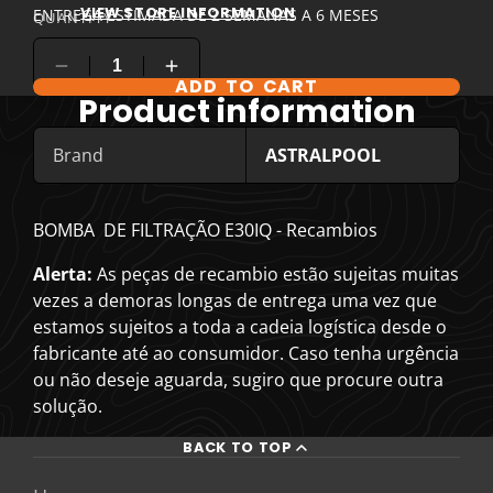
VIEW STORE INFORMATION
ENTREGA ESTIMADA DE 2 SEMANAS A 6 MESES
QUANTITY
ADD TO CART
COMPARE PRODUCT OPTIONS
Product information
Brand
ASTRALPOOL
BOMBA DE FILTRAÇÃO E30IQ - Recambios
Alerta:
As peças de recambio estão sujeitas muitas
vezes a demoras longas de entrega uma vez que
estamos sujeitos a toda a cadeia logística desde o
fabricante até ao consumidor. Caso tenha urgência
ou não deseje aguarda, sugiro que procure outra
solução.
BACK TO TOP