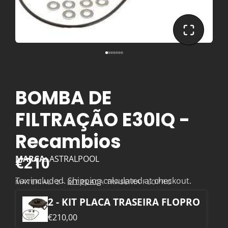
BOMBA DE
FILTRAÇÃO E30IQ -
Recambios
€210
MARCA:
ASTRALPOOL
Tax included.
Shipping
calculated at checkout.
MATERIAL:
2 - KIT PLACA TRASEIRA FLOPRO
2 - KIT PLACA TRASEIRA FLOPRO
€210,00