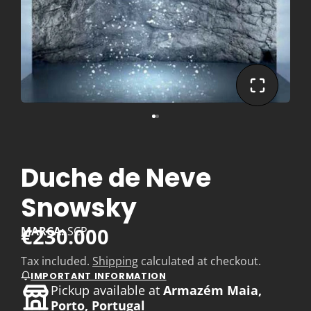
Duche de Neve
Snowsky
€230.000
MARCA:
SCP
Tax included.
Shipping
calculated at checkout.
IMPORTANT INFORMATION
Pickup available at
Armazém Maia,
Porto, Portugal