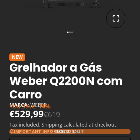
NEW
Grelhador a Gás
Weber Q2200N com
Carro
MARCA:
WEBER
You Save
14%
€529,99
€619
Tax included.
Shipping
calculated at checkout.
SOLD OUT
IMPORTANT INFORMATION