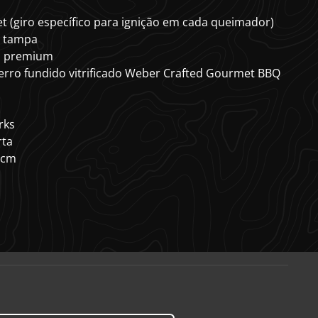
et (giro específico para ignição em cada queimador)
a tampa
a premium
erro fundido vitrificado Weber Crafted Gourmet BBQ
rks
rta
 cm