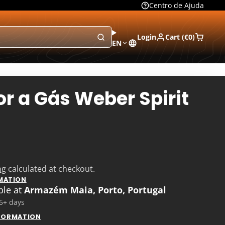
Centro de Ajuda
Login
Cart (
€0
)
EN
r a Gás Weber Spirit
ng
calculated at checkout.
MATION
ble at
Armazém Maia, Porto, Portugal
 5+ days
NFORMATION