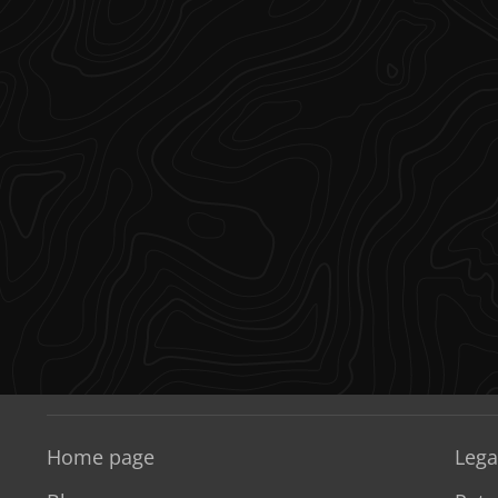
Home page
Lega