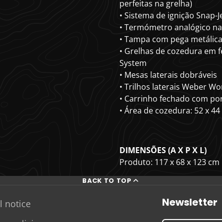
perfeitas na grelha)
• Sistema de ignição Snap-J
• Termómetro analógico n
• Tampa com pega metálic
• Grelhas de cozedura em f
System
• Mesas laterais dobráveis
• Trilhos laterais Weber Wo
• Carrinho fechado com po
• Área de cozedura: 52 x 44
DIMENSÕES (A X P X L)
Produto: 117 x 68 x 123 cm
BACK TO TOP
Newsletter
l notice