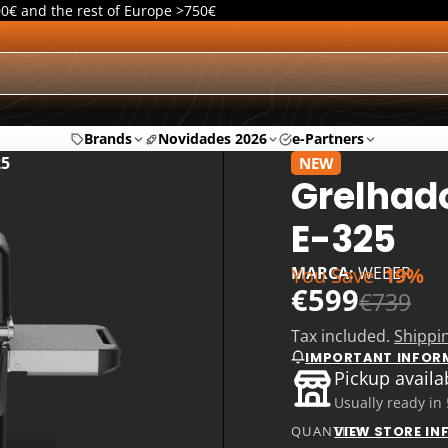
00€ and the rest of Europe >750€
Brands
Novidades 2026
e-Partners
25
NEW
Grelhado
E-325
You Save
19%
MARCA:
WEBER
€599
€739
Tax included.
Shippi
IMPORTANT INFOR
Pickup availa
Usually ready in
QUANTITY
VIEW STORE I