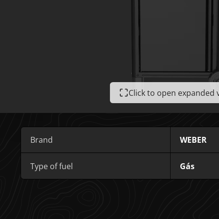
Click to open expanded 
Brand
WEBER
Type of fuel
Gás