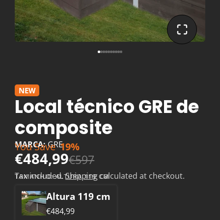
NEW
Local técnico GRE de
composite
MARCA:
GRE
You Save
19%
€484,99
€597
Tax included.
Shipping
calculated at checkout.
TAMANHO:
ALTURA 119 CM
Altura 119 cm
€484,99