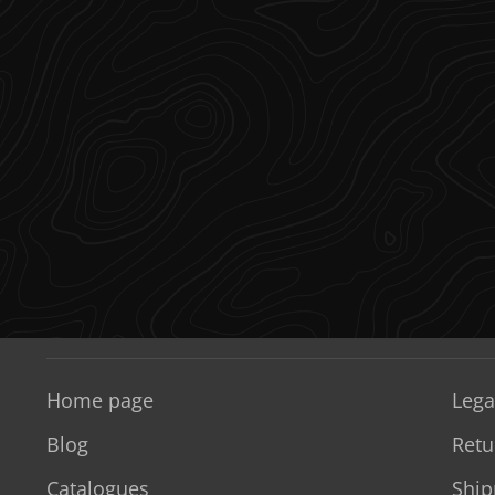
Home page
Lega
Blog
Retu
Catalogues
Ship