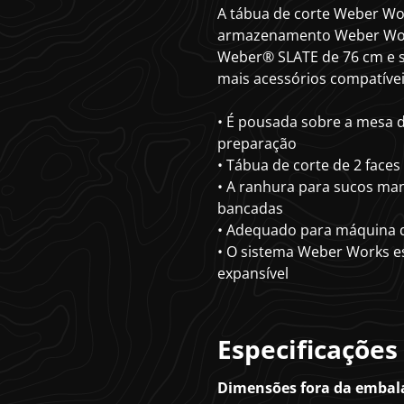
A tábua de corte Weber Wor
armazenamento Weber Work
Weber® SLATE de 76 cm e s
mais acessórios compatíve
• É pousada sobre a mesa 
preparação
• Tábua de corte de 2 face
• A ranhura para sucos man
bancadas
• Adequado para máquina de
• O sistema Weber Works e
expansível
Especificações
Dimensões fora da emba