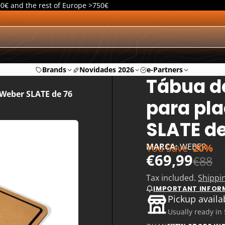
00€ and the rest of Europe >750€
Brands
Novidades 2026
e-Partners
Tábua d
Weber SLATE de 76
para pl
SLATE d
You Save
20%
MARCA:
WEBER
€69,99
€88
Tax included.
Shippi
IMPORTANT INFOR
Pickup availa
Usually ready in