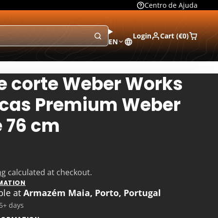
Centro de Ajuda
Login
Cart (
€0
)
EN
e corte Weber Works
acas Premium Weber
e 76 cm
ng
calculated at checkout.
MATION
ble at
Armazém Maia, Porto, Portugal
 5+ days