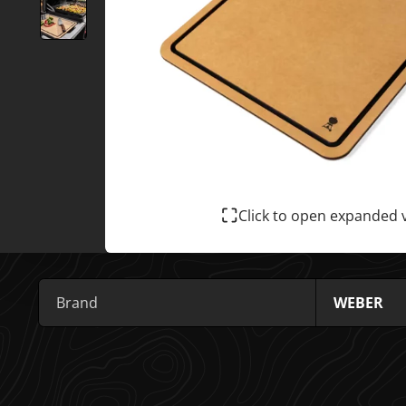
Click to open expanded 
Brand
WEBER