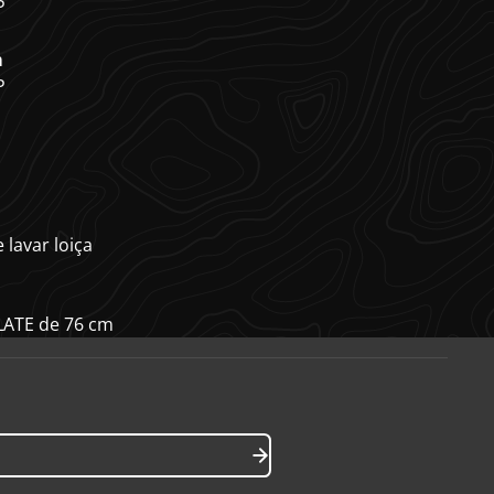
P
m
P
lavar loiça
ATE de 76 cm