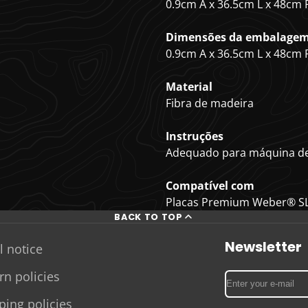
0.9cm A x 36.5cm L x 48cm 
Dimensões da embalage
0.9cm A x 36.5cm L x 48cm 
Material
Fibra de madeira
Instruções
Adequado para máquina de 
Compatível com
Placas Premium Weber® SL
BACK TO TOP
Newsletter
l notice
rn policies
Enter
your
ping policies