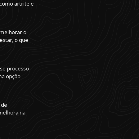
como artrite e
 melhorar o
estar, o que
sse processo
ma opção
 de
 melhora na