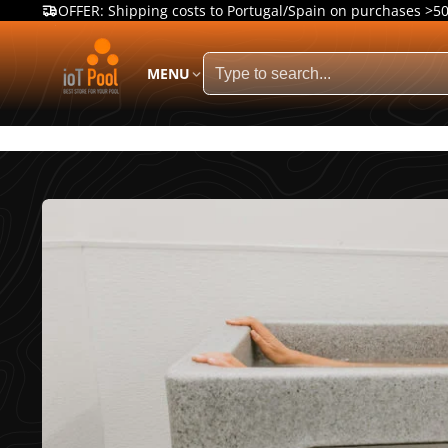
OFFER: Shipping costs to Portugal/Spain on purchases >5
MENU