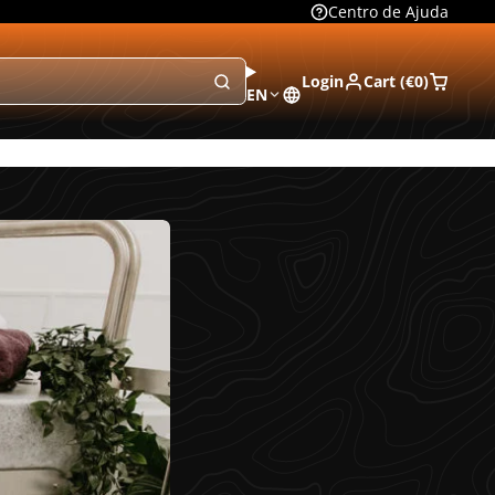
Centro de Ajuda
Login
Cart (
€0
)
EN