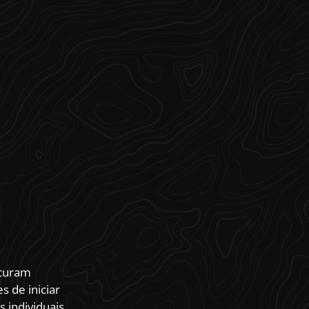
ocuram
 de iniciar
 individuais.