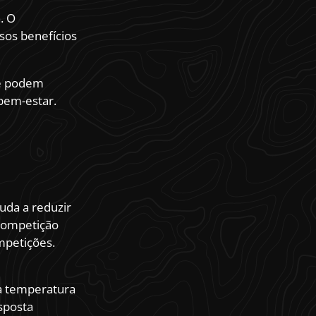
. O
sos benefícios
ue podem
 bem-estar.
uda a reduzir
 competição
mpetições.
xa temperatura
sposta