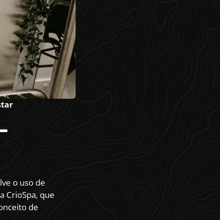
star
-
lve o uso de
 a CrioSpa, que
onceito de